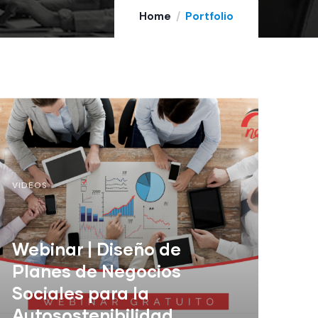
Home
Portfolio
VIDEOS
Webinar | Diseño de
Planes de Negocios
Sociales para la
Autosostenibilidad