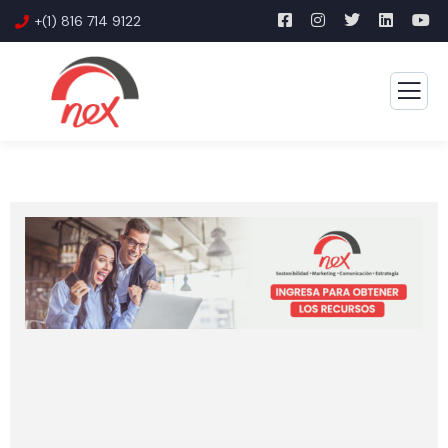
+(1) 816 714 9122
Correo Electrónico
Tu correo, será tu usuario