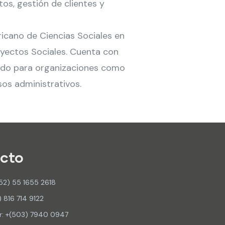
os, gestión de clientes y
icano de Ciencias Sociales en
oyectos Sociales. Cuenta con
ando para organizaciones como
os administrativos.
cto
52) 55 1655 2618
) 816 714 9122
or: +(503) 7940 0947