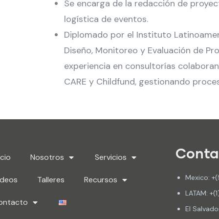
Se encarga de la redacción de proyect
logística de eventos.
Diplomado por el Instituto Latinoamer
Diseño, Monitoreo y Evaluación de Pr
experiencia en consultorías colabor
CARE y Childfund, gestionando proces
Conta
icio
Nosotros
Servicios
Mexico: +(
ideos
Talleres
Recursos
LATAM: +(1
ontacto
El Salvad