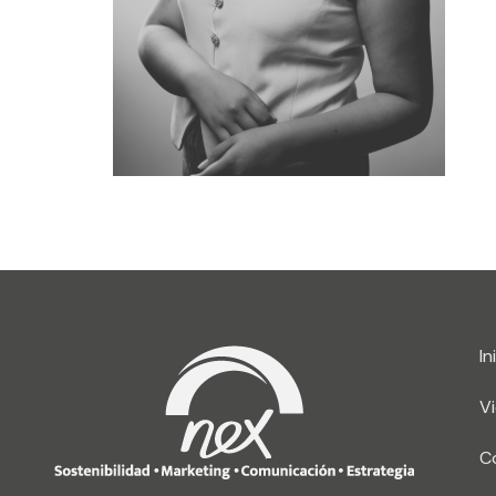
In
V
C