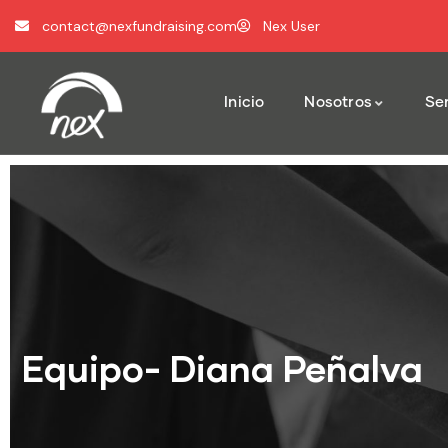
contact@nexfundraising.com
Nex User
Inicio
Nosotros
Ser
Equipo- Diana Peñalva