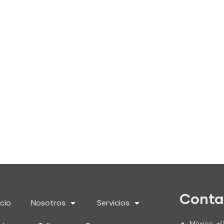
an de Comunicación Interna?
Conta
icio
Nosotros
Servicios
México: +(