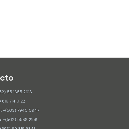
cto
52) 55 1655 2618
) 816 714 9122
or: +(503) 7940 0947
: +(502) 5588 2158
+(593) 99 819 9841