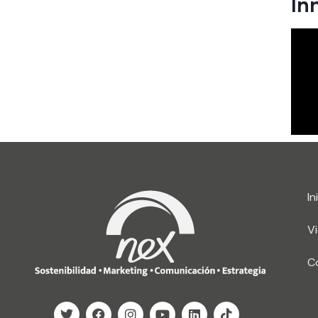
In
In
V
C