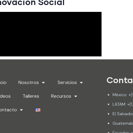
novación Social
Conta
icio
Nosotros
Servicios
México: +(
ideos
Talleres
Recursos
LATAM: +(1
ontacto
El Salvad
Guatemala
Ecuador: 