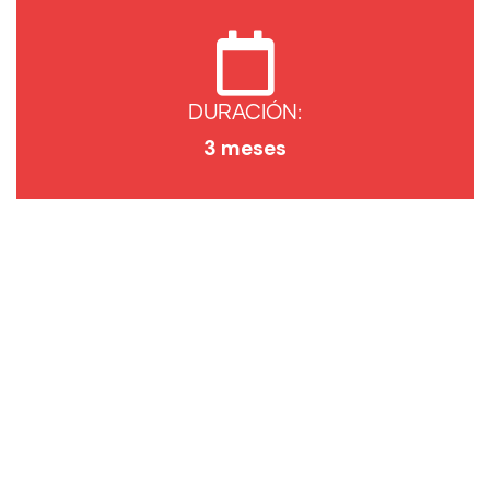
DURACIÓN:
3 meses
¿Necesitas ayuda con
Formación
de Líderes de Campaña de
Recaudación?
Contactar a un asesor